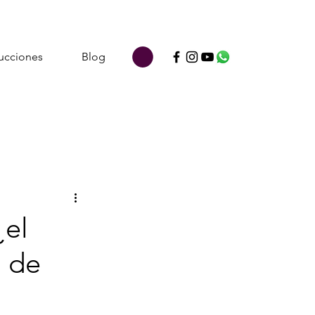
ucciones
Blog
¿el
a de