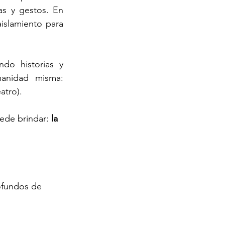
s y gestos. En 
islamiento para 
do historias y 
anidad misma: 
atro).
ede brindar: 
la 
ofundos de 