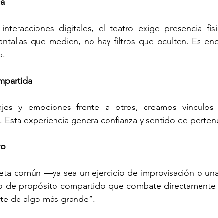
ca
interacciones digitales, el teatro exige presencia fís
ntallas que medien, no hay filtros que oculten. Es en
a.
mpartida
ajes y emociones frente a otros, creamos vínculos 
. Esta experiencia genera confianza y sentido de perten
vo
meta común —ya sea un ejercicio de improvisación o un
 de propósito compartido que combate directamente l
rte de algo más grande”.