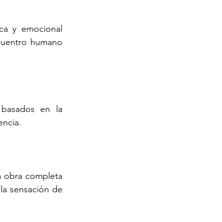
ica y emocional 
cuentro humano 
basados en la 
encia.
a obra completa
a sensación de 