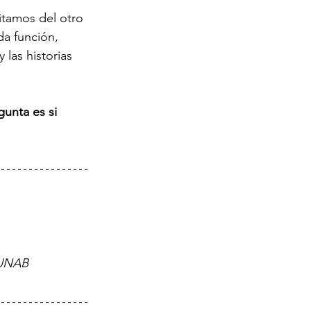
itamos del otro 
a función, 
las historias 
unta es si 
 UNAB